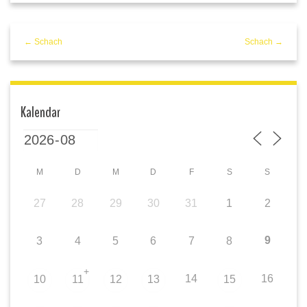
← Schach
Schach →
Kalendar
M
D
M
D
F
S
S
27
28
29
30
31
1
2
9
3
4
5
6
7
8
+
14
16
10
11
12
13
15