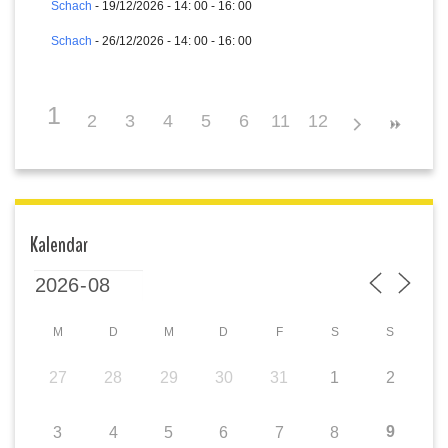
Schach
- 19/12/2026 - 14: 00 - 16: 00
Schach
- 26/12/2026 - 14: 00 - 16: 00
1
2
3
4
5
6
11
7
12
8
9
10
Kalendar
M
D
M
D
F
S
S
27
28
29
30
31
1
2
9
3
4
5
6
7
8