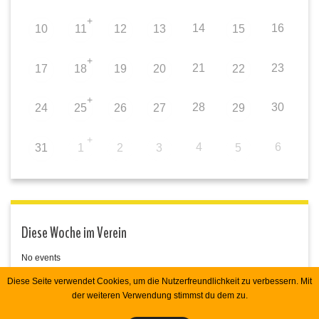
+
14
16
10
11
12
13
15
+
21
23
17
18
19
20
22
+
28
30
24
25
26
27
29
+
4
6
31
1
2
3
5
Diese Woche im Verein
No events
Diese Seite verwendet Cookies, um die Nutzerfreundlichkeit zu verbessern. Mit
der weiteren Verwendung stimmst du dem zu.
Copyright 2026 Spvgg Kalenborn e.V. RHecker