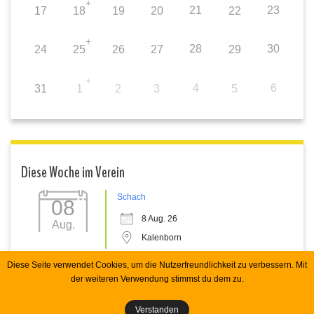
+
21
23
17
18
19
20
22
+
28
30
24
25
26
27
29
+
4
6
31
1
2
3
5
Diese Woche im Verein
Schach
08
8 Aug. 26
Aug.
Kalenborn
Diese Seite verwendet Cookies, um die Nutzerfreundlichkeit zu verbessern. Mit
der weiteren Verwendung stimmst du dem zu.
Copyright 2026 Spvgg Kalenborn e.V. RHecker
Verstanden
Impressum
Datenschutz