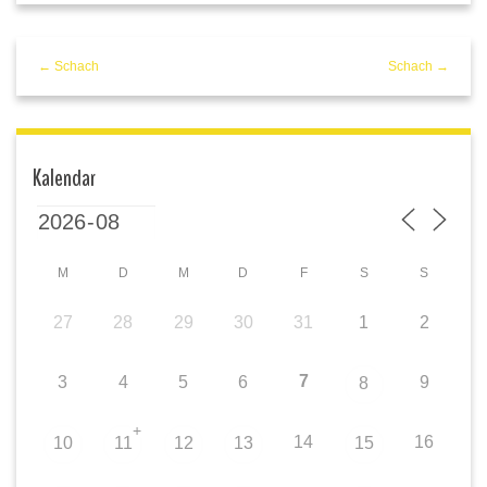
← Schach
Schach →
Kalendar
M
D
M
D
F
S
S
27
28
29
30
31
1
2
7
3
4
5
6
9
8
+
14
16
10
11
12
13
15