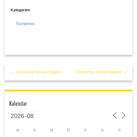
Kategorien
Tischtennis
← Tischtennis Schüler/Jugend
Tischtennis Schüler/Jugend →
Kalendar
M
D
M
D
F
S
S