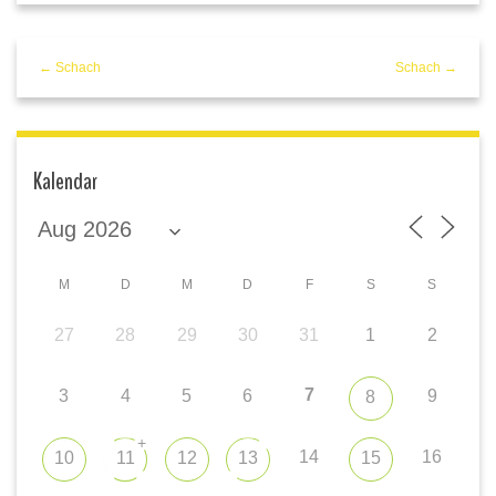
← Schach
Schach →
Kalendar
M
D
M
D
F
S
S
27
28
29
30
31
1
2
7
3
4
5
6
9
8
+
14
16
10
11
12
13
15