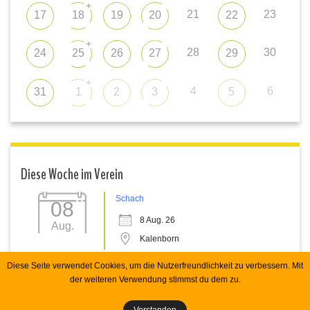
+
21
23
17
18
19
20
22
+
28
30
24
25
26
27
29
+
4
6
31
1
2
3
5
Diese Woche im Verein
Schach
08
8 Aug. 26
Aug.
Kalenborn
Diese Seite verwendet Cookies, um die Nutzerfreundlichkeit zu verbessern. Mit
der weiteren Verwendung stimmst du dem zu.
Copyright 2026 Spvgg Kalenborn e.V. RHecker