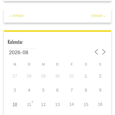
← Schach
Schach →
Kalendar
M
D
M
D
F
S
S
27
28
29
30
31
1
2
3
4
5
6
7
8
9
+
10
14
16
11
12
13
15