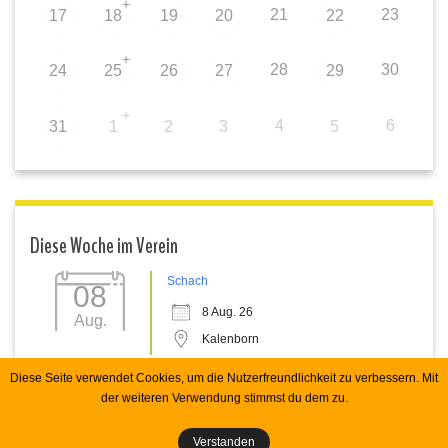
+
21
23
17
18
19
20
22
+
28
30
24
25
26
27
29
+
4
6
31
1
2
3
5
Diese Woche im Verein
Schach
08
8 Aug. 26
Aug.
Kalenborn
Diese Seite verwendet Cookies, um die Nutzerfreundlichkeit zu verbessern. Mit
der weiteren Verwendung stimmst du dem zu.
Copyright 2026 Spvgg Kalenborn e.V. RHecker
Verstanden
Impressum
Datenschutz