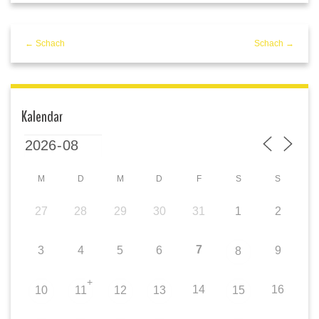
← Schach
Schach →
Kalendar
M
D
M
D
F
S
S
27
28
29
30
31
1
2
7
3
4
5
6
9
8
+
14
16
10
11
12
13
15