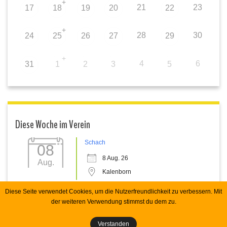
+
21
23
17
18
19
20
22
+
28
30
24
25
26
27
29
+
4
6
31
1
2
3
5
Diese Woche im Verein
Schach
08
8 Aug. 26
Aug.
Kalenborn
Diese Seite verwendet Cookies, um die Nutzerfreundlichkeit zu verbessern. Mit
der weiteren Verwendung stimmst du dem zu.
Copyright 2026 Spvgg Kalenborn e.V. RHecker
Verstanden
Impressum
Datenschutz