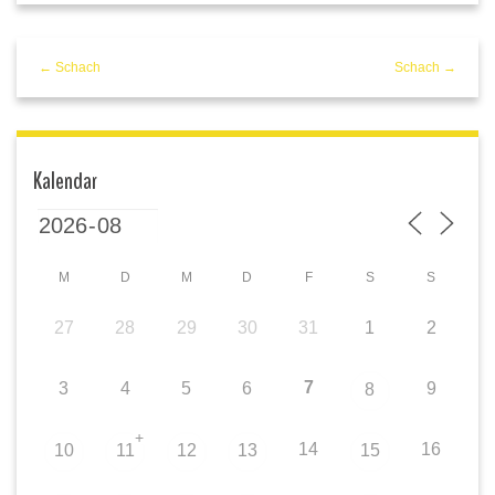
← Schach
Schach →
Kalendar
M
D
M
D
F
S
S
27
28
29
30
31
1
2
7
3
4
5
6
9
8
+
14
16
10
11
12
13
15