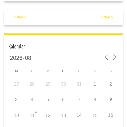
← Schach
Schach →
Kalendar
M
D
M
D
F
S
S
27
28
29
30
31
1
2
9
3
4
5
6
7
8
+
14
16
10
11
12
13
15