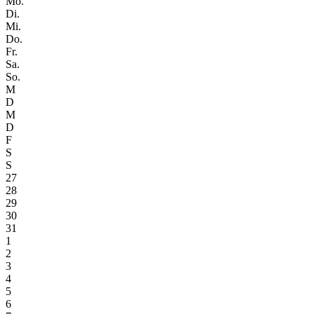
Mo.
Di.
Mi.
Do.
Fr.
Sa.
So.
M
D
M
D
F
S
S
27
28
29
30
31
1
2
3
4
5
6