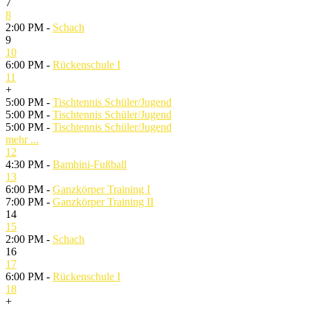
7
8
2:00 PM -
Schach
9
10
6:00 PM -
Rückenschule I
11
+
5:00 PM -
Tischtennis Schüler/Jugend
5:00 PM -
Tischtennis Schüler/Jugend
5:00 PM -
Tischtennis Schüler/Jugend
mehr ...
12
4:30 PM -
Bambini-Fußball
13
6:00 PM -
Ganzkörper Training I
7:00 PM -
Ganzkörper Training II
14
15
2:00 PM -
Schach
16
17
6:00 PM -
Rückenschule I
18
+