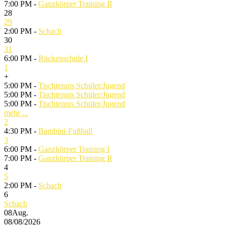
7:00 PM -
Ganzkörper Training II
28
29
2:00 PM -
Schach
30
31
6:00 PM -
Rückenschule I
1
+
5:00 PM -
Tischtennis Schüler/Jugend
5:00 PM -
Tischtennis Schüler/Jugend
5:00 PM -
Tischtennis Schüler/Jugend
mehr ...
2
4:30 PM -
Bambini-Fußball
3
6:00 PM -
Ganzkörper Training I
7:00 PM -
Ganzkörper Training II
4
5
2:00 PM -
Schach
6
Schach
08
Aug.
08/08/2026