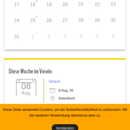
+
21
23
17
18
19
20
22
+
28
30
24
25
26
27
29
+
4
6
31
1
2
3
5
Diese Woche im Verein
Schach
08
8 Aug. 26
Aug.
Kalenborn
Diese Seite verwendet Cookies, um die Nutzerfreundlichkeit zu verbessern. Mit
der weiteren Verwendung stimmst du dem zu.
Copyright 2026 Spvgg Kalenborn e.V. RHecker
Verstanden
Impressum
Datenschutz