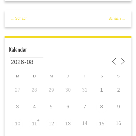
← Schach
Schach →
Kalendar
M
D
M
D
F
S
S
27
28
29
30
31
1
2
3
4
5
6
7
8
9
+
14
16
10
11
12
13
15