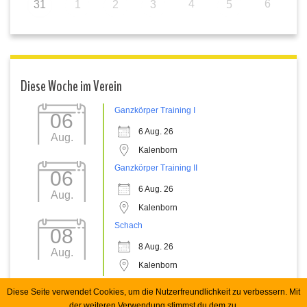
4
6
31
1
2
3
5
Diese Woche im Verein
Ganzkörper Training I
06
6 Aug. 26
Aug.
Kalenborn
Ganzkörper Training II
06
6 Aug. 26
Aug.
Kalenborn
Schach
08
8 Aug. 26
Aug.
Kalenborn
Diese Seite verwendet Cookies, um die Nutzerfreundlichkeit zu verbessern. Mit
der weiteren Verwendung stimmst du dem zu.