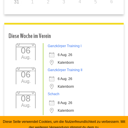
4
6
31
1
2
3
5
Diese Woche im Verein
Ganzkörper Training I
06
6 Aug. 26
Aug.
Kalenborn
Ganzkörper Training II
06
6 Aug. 26
Aug.
Kalenborn
Schach
08
8 Aug. 26
Aug.
Kalenborn
Diese Seite verwendet Cookies, um die Nutzerfreundlichkeit zu verbessern. Mit
der weiteren Verwendung stimmst du dem zu.