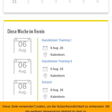
4
6
31
1
2
3
5
Diese Woche im Verein
Ganzkörper Training I
06
6 Aug. 26
Aug.
Kalenborn
Ganzkörper Training II
06
6 Aug. 26
Aug.
Kalenborn
Schach
08
8 Aug. 26
Aug.
Kalenborn
Diese Seite verwendet Cookies, um die Nutzerfreundlichkeit zu verbessern. Mit
der weiteren Verwendung stimmst du dem zu.