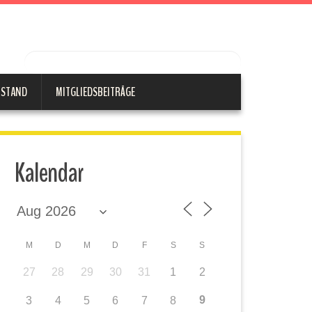
RSTAND
MITGLIEDSBEITRÄGE
Kalendar
M
D
M
D
F
S
S
27
28
29
30
31
1
2
9
3
4
5
6
7
8