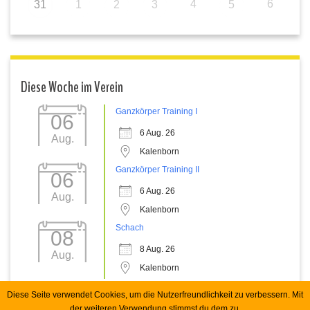
4
6
31
1
2
3
5
Diese Woche im Verein
Ganzkörper Training I
06
6 Aug. 26
Aug.
Kalenborn
Ganzkörper Training II
06
6 Aug. 26
Aug.
Kalenborn
Schach
08
8 Aug. 26
Aug.
Kalenborn
Diese Seite verwendet Cookies, um die Nutzerfreundlichkeit zu verbessern. Mit
der weiteren Verwendung stimmst du dem zu.