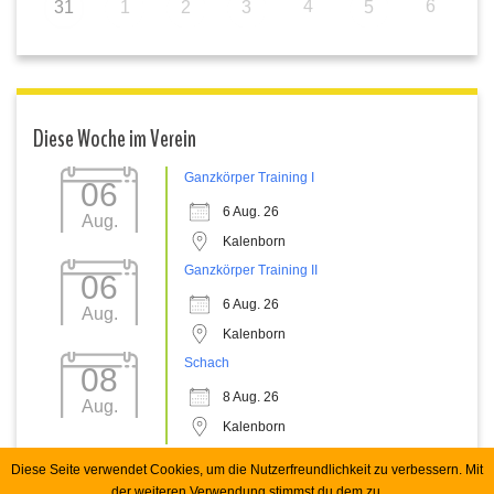
4
6
31
1
2
3
5
Diese Woche im Verein
Ganzkörper Training I
06
6 Aug. 26
Aug.
Kalenborn
Ganzkörper Training II
06
6 Aug. 26
Aug.
Kalenborn
Schach
08
8 Aug. 26
Aug.
Kalenborn
Diese Seite verwendet Cookies, um die Nutzerfreundlichkeit zu verbessern. Mit
der weiteren Verwendung stimmst du dem zu.