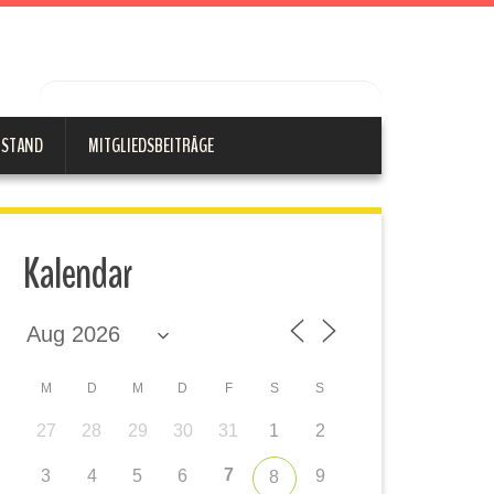
RSTAND
MITGLIEDSBEITRÄGE
Kalendar
M
D
M
D
F
S
S
27
28
29
30
31
1
2
7
3
4
5
6
9
8