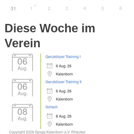
+
4
6
31
1
2
3
5
Diese Woche im
Verein
Ganzkörper Training I
06
6 Aug. 26
Aug.
Kalenborn
Ganzkörper Training II
06
6 Aug. 26
Aug.
Kalenborn
Schach
08
8 Aug. 26
Aug.
Kalenborn
Copyright 2026 Spvgg Kalenborn e.V. RHecker