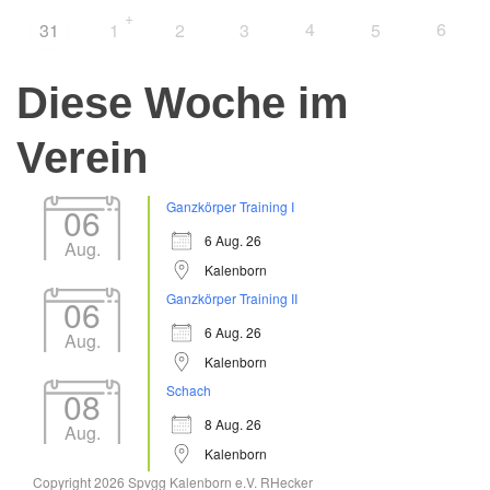
+
4
6
31
1
2
3
5
Diese Woche im
Verein
Ganzkörper Training I
06
6 Aug. 26
Aug.
Kalenborn
Ganzkörper Training II
06
6 Aug. 26
Aug.
Kalenborn
Schach
08
8 Aug. 26
Aug.
Kalenborn
Copyright 2026 Spvgg Kalenborn e.V. RHecker