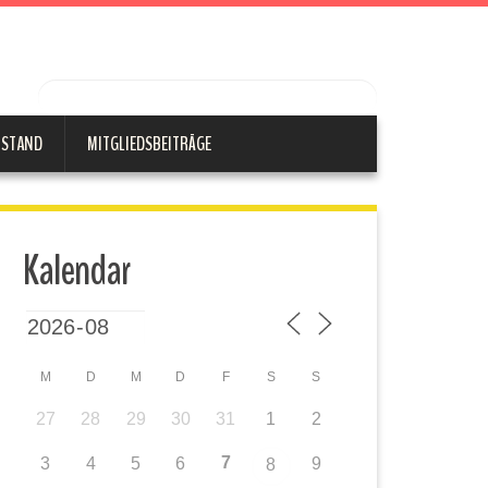
RSTAND
MITGLIEDSBEITRÄGE
Kalendar
M
D
M
D
F
S
S
27
28
29
30
31
1
2
7
3
4
5
6
9
8