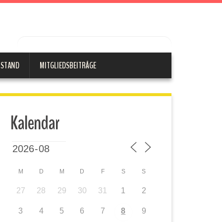
RSTAND
MITGLIEDSBEITRÄGE
Kalendar
M
D
M
D
F
S
S
27
28
29
30
31
1
2
3
4
5
6
7
8
9