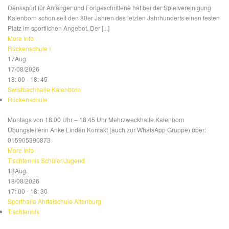
Denksport für Anfänger und Fortgeschrittene hat bei der Spielvereinigung
Kalenborn schon seit den 80er Jahren des letzten Jahrhunderts einen festen
Platz im sportlichen Angebot. Der [...]
More Info
Rückenschule I
17
Aug.
17/08/2026
18: 00 - 18: 45
Swistbachhalle Kalenborn
Rückenschule
Montags von 18:00 Uhr – 18:45 Uhr Mehrzweckhalle Kalenborn
Übungsleiterin Anke Linden Kontakt (auch zur WhatsApp Gruppe) über:
015905390873
More Info
Tischtennis Schüler/Jugend
18
Aug.
18/08/2026
17: 00 - 18: 30
Sporthalle Ahrtalschule Altenburg
Tischtennis