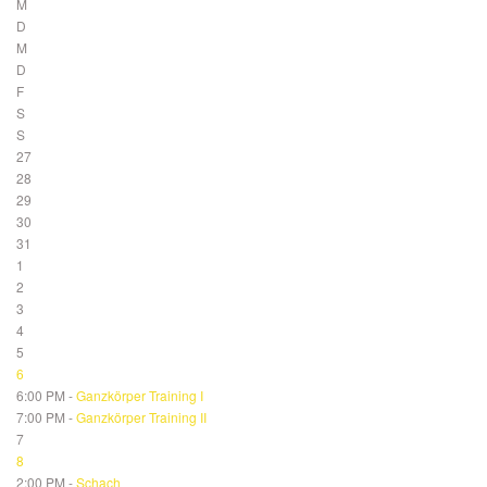
M
D
M
D
F
S
S
27
28
29
30
31
1
2
3
4
5
6
6:00 PM -
Ganzkörper Training I
7:00 PM -
Ganzkörper Training II
7
8
2:00 PM -
Schach