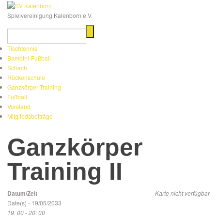
Spielvereinigung Kalenborn e.V.
Tischtennis
Bambini-Fußball
Schach
Rückenschule
Ganzkörper Training
Fußball
Vorstand
Mitgliedsbeiträge
Ganzkörper
Training II
Datum/Zeit
Karte nicht verfügbar
Date(s) - 19/05/2033
19: 00 - 20: 00