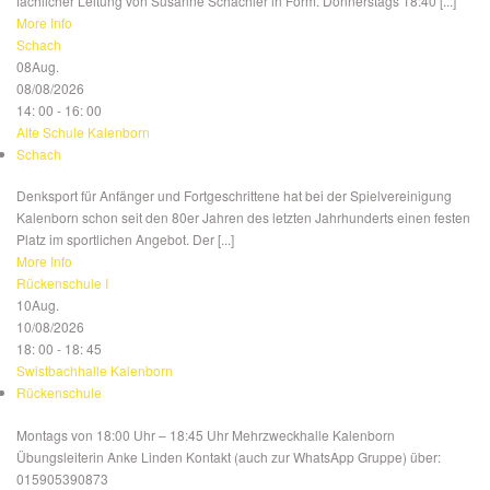
fachlicher Leitung von Susanne Schachler in Form. Donnerstags 18:40 [...]
More Info
Schach
08
Aug.
08/08/2026
14: 00 - 16: 00
Alte Schule Kalenborn
Schach
Denksport für Anfänger und Fortgeschrittene hat bei der Spielvereinigung
Kalenborn schon seit den 80er Jahren des letzten Jahrhunderts einen festen
Platz im sportlichen Angebot. Der [...]
More Info
Rückenschule I
10
Aug.
10/08/2026
18: 00 - 18: 45
Swistbachhalle Kalenborn
Rückenschule
Montags von 18:00 Uhr – 18:45 Uhr Mehrzweckhalle Kalenborn
Übungsleiterin Anke Linden Kontakt (auch zur WhatsApp Gruppe) über:
015905390873