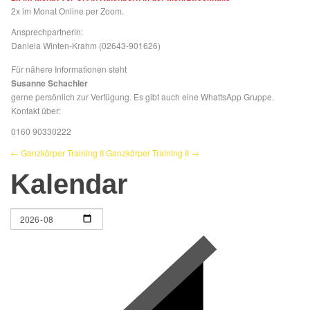
2x im Monat Online per Zoom.
Ansprechpartnerin:
Daniela Winten-Krahm (02643-901626)
Für nähere Informationen steht
Susanne Schachler
gerne persönlich zur Verfügung. Es gibt auch eine WhattsApp Gruppe.
Kontakt über:
0160 90330222
← Ganzkörper Training II
Ganzkörper Training II →
Kalendar