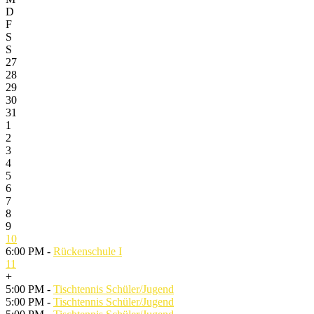
D
F
S
S
27
28
29
30
31
1
2
3
4
5
6
7
8
9
10
6:00 PM -
Rückenschule I
11
+
5:00 PM -
Tischtennis Schüler/Jugend
5:00 PM -
Tischtennis Schüler/Jugend