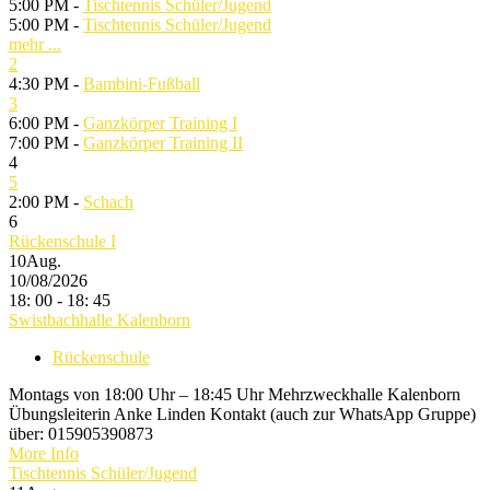
5:00 PM -
Tischtennis Schüler/Jugend
5:00 PM -
Tischtennis Schüler/Jugend
mehr ...
2
4:30 PM -
Bambini-Fußball
3
6:00 PM -
Ganzkörper Training I
7:00 PM -
Ganzkörper Training II
4
5
2:00 PM -
Schach
6
Rückenschule I
10
Aug.
10/08/2026
18: 00 - 18: 45
Swistbachhalle Kalenborn
Rückenschule
Montags von 18:00 Uhr – 18:45 Uhr Mehrzweckhalle Kalenborn
Übungsleiterin Anke Linden Kontakt (auch zur WhatsApp Gruppe)
über: 015905390873
More Info
Tischtennis Schüler/Jugend