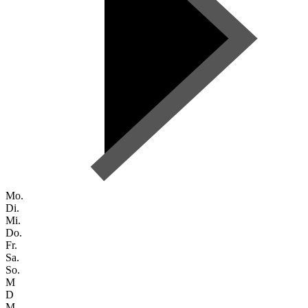
Mo.
Di.
Mi.
Do.
Fr.
Sa.
So.
M
D
M