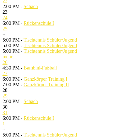
22
2:00 PM -
Schach
23
24
6:00 PM -
Rückenschule I
25
+
5:00 PM -
Tischtennis Schüler/Jugend
5:00 PM -
Tischtennis Schüler/Jugend
5:00 PM -
Tischtennis Schüler/Jugend
mehr ...
26
4:30 PM -
Bambini-Fußball
27
6:00 PM -
Ganzkörper Training I
7:00 PM -
Ganzkörper Training II
28
29
2:00 PM -
Schach
30
31
6:00 PM -
Rückenschule I
1
+
5:00 PM -
Tischtennis Schüler/Jugend