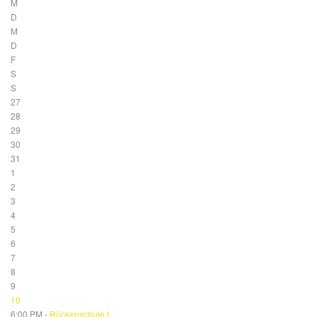
M
D
M
D
F
S
S
27
28
29
30
31
1
2
3
4
5
6
7
8
9
10
6:00 PM -
Rückenschule I