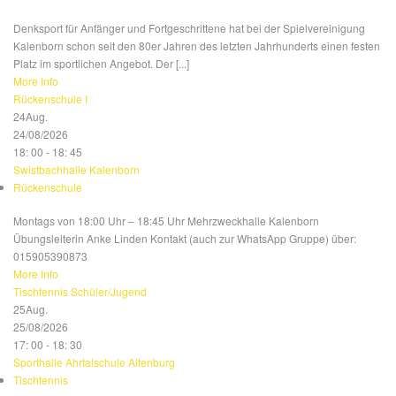
Denksport für Anfänger und Fortgeschrittene hat bei der Spielvereinigung
Kalenborn schon seit den 80er Jahren des letzten Jahrhunderts einen festen
Platz im sportlichen Angebot. Der [...]
More Info
Rückenschule I
24
Aug.
24/08/2026
18: 00 - 18: 45
Swistbachhalle Kalenborn
Rückenschule
Montags von 18:00 Uhr – 18:45 Uhr Mehrzweckhalle Kalenborn
Übungsleiterin Anke Linden Kontakt (auch zur WhatsApp Gruppe) über:
015905390873
More Info
Tischtennis Schüler/Jugend
25
Aug.
25/08/2026
17: 00 - 18: 30
Sporthalle Ahrtalschule Altenburg
Tischtennis