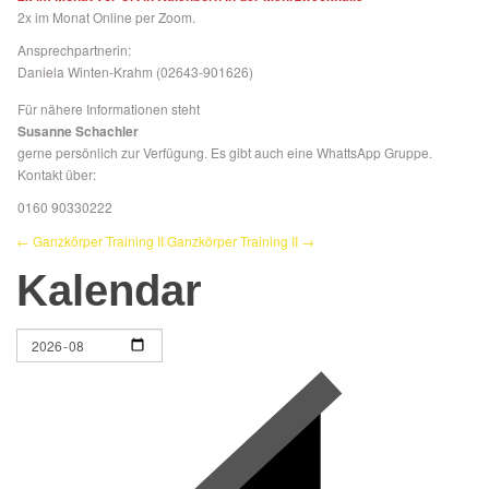
2x im Monat Online per Zoom.
Ansprechpartnerin:
Daniela Winten-Krahm (02643-901626)
Für nähere Informationen steht
Susanne Schachler
gerne persönlich zur Verfügung. Es gibt auch eine WhattsApp Gruppe.
Kontakt über:
0160 90330222
← Ganzkörper Training II
Ganzkörper Training II →
Kalendar