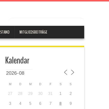
RSTAND
MITGLIEDSBEITRÄGE
Kalendar
M
D
M
D
F
S
S
27
28
29
30
31
1
2
3
4
5
6
7
8
9