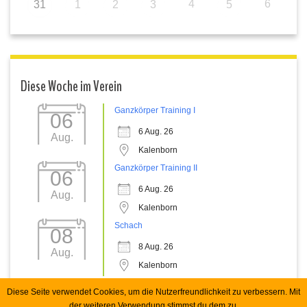
4
6
31
1
2
3
5
Diese Woche im Verein
Ganzkörper Training I
06
6 Aug. 26
Aug.
Kalenborn
Ganzkörper Training II
06
6 Aug. 26
Aug.
Kalenborn
Schach
08
8 Aug. 26
Aug.
Kalenborn
Diese Seite verwendet Cookies, um die Nutzerfreundlichkeit zu verbessern. Mit
der weiteren Verwendung stimmst du dem zu.