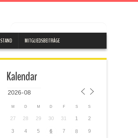
RSTAND
MITGLIEDSBEITRÄGE
Kalendar
M
D
M
D
F
S
S
27
28
29
30
31
1
2
3
4
5
6
7
9
8