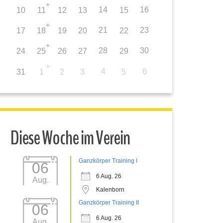
+
14
16
10
11
12
13
15
+
21
23
17
18
19
20
22
+
28
30
24
25
26
27
29
+
4
6
31
1
2
3
5
Diese Woche im Verein
Ganzkörper Training I
06
6 Aug. 26
Aug.
Kalenborn
Ganzkörper Training II
06
6 Aug. 26
Aug.