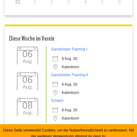
4
6
31
1
2
3
5
Diese Woche im Verein
Ganzkörper Training I
06
6 Aug. 26
Aug.
Kalenborn
Ganzkörper Training II
06
6 Aug. 26
Aug.
Kalenborn
Schach
08
8 Aug. 26
Aug.
Kalenborn
Diese Seite verwendet Cookies, um die Nutzerfreundlichkeit zu verbessern. Mit
der weiteren Verwendung stimmst du dem zu.