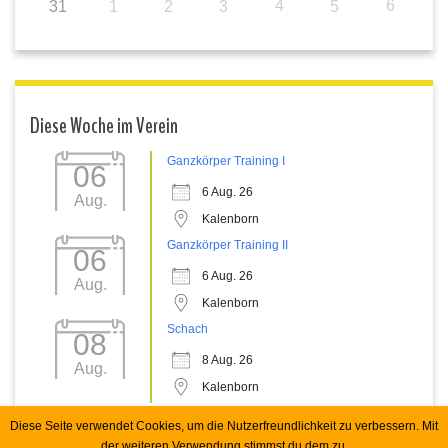
4
6
31
1
2
3
5
Diese Woche im Verein
Ganzkörper Training I
06
6 Aug. 26
Aug.
Kalenborn
Ganzkörper Training II
06
6 Aug. 26
Aug.
Kalenborn
Schach
08
8 Aug. 26
Aug.
Kalenborn
Diese Seite verwendet Cookies, um die Nutzerfreundlichkeit zu verbessern. Mit
der weiteren Verwendung stimmst du dem zu.