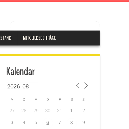
RSTAND
MITGLIEDSBEITRÄGE
Kalendar
M
D
M
D
F
S
S
27
28
29
30
31
1
2
3
4
5
6
7
9
8