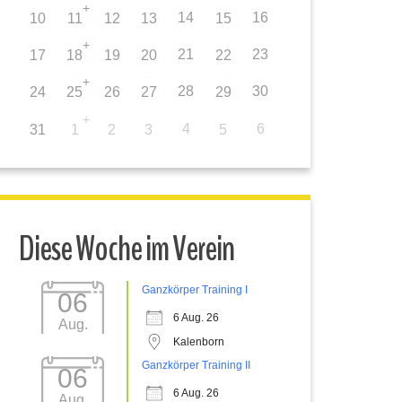
+
14
16
10
11
12
13
15
+
21
23
17
18
19
20
22
+
28
30
24
25
26
27
29
+
4
6
31
1
2
3
5
Diese Woche im Verein
Ganzkörper Training I
06
6 Aug. 26
Aug.
Kalenborn
Ganzkörper Training II
06
6 Aug. 26
Aug.