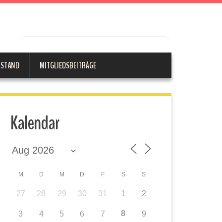
RSTAND
MITGLIEDSBEITRÄGE
Kalendar
M
D
M
D
F
S
S
27
28
29
30
31
1
2
8
3
4
5
6
7
9