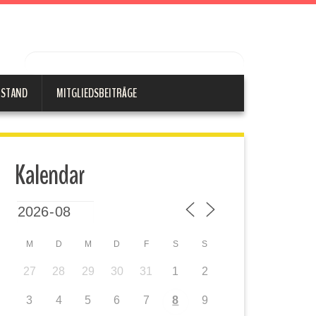
RSTAND
MITGLIEDSBEITRÄGE
Kalendar
M
D
M
D
F
S
S
27
28
29
30
31
1
2
3
4
5
6
7
8
9