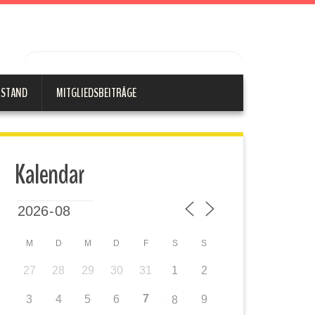
RSTAND
MITGLIEDSBEITRÄGE
Kalendar
M
D
M
D
F
S
S
27
28
29
30
31
1
2
7
3
4
5
6
9
8