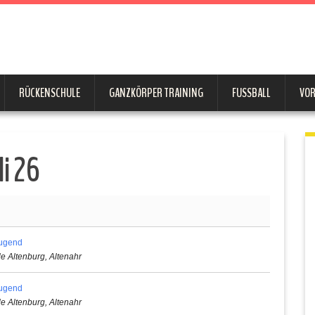
RÜCKENSCHULE
GANZKÖRPER TRAINING
FUSSBALL
VO
li 26
Jugend
le Altenburg, Altenahr
Jugend
le Altenburg, Altenahr